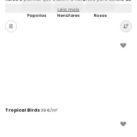
casa. Desde padrões delicados a fotomurais grandes
Leia mais
e coloridos, encontrará o design perfeito para
Papoilas
Nenúfares
Rosas
qualquer divisão. Os nossos papéis de parede com
motivos florais são ideais para criar um ambiente
fresco e acolhedor. Fáceis de aplicar e disponíveis em
vários estilos, desde clássicos a modernos. Explore
centenas de designs florais únicos.
Tropical Birds
39 €/m²