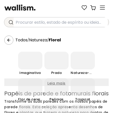
Procurar estilo, estado de espírito ou ideia...
Todos
Natureza
Floral
/
/
Imaginativo
Prado
Natureza-morta
Leia mais
Papéis de parede e fotomurais florais
Flor de cerejeira
Peónias
Tropical
Transforme as suas paredes com os nossos papéis de
parede florais. Esta coleção apresenta desenhos de
flores e plantas que trazem a natureza para dentro de