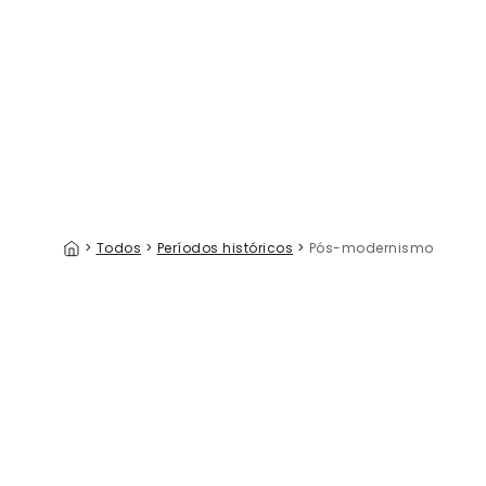
Calm & Cute Baby Animals, Beige
Endless F
39 €/m²
>
Todos
>
Períodos históricos
>
Pós-modernismo