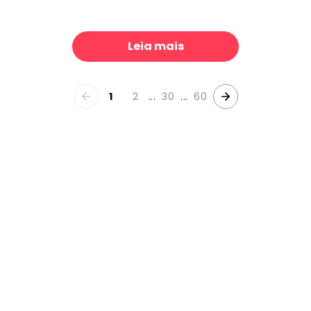
orest
Sunset Landscape
39 €/m²
39 €/m²
Leia mais
1
2
...
30
...
60