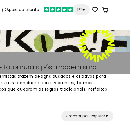
Apoio ao cliente
PT
e
 e fotomurais pós-modernismo
nistas trazem designs ousados e criativos para
omurais combinam cores vibrantes, formas
os que quebram as regras tradicionais. Perfeitos
oração original e moderna, misturam diferentes
a. Com imagens marcantes e composições
e parede transformam qualquer divisão num
dade e energia visual contemporânea.
Ordenar por:
Popular