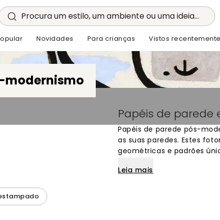
Procura um estilo, um ambiente ou uma ideia...
opular
Novidades
Para crianças
Vistos recentement
-modernismo
Papéis de parede
Papéis de parede pós-moder
as suas paredes. Estes fot
geométricas e padrões únic
para quem procura uma dec
Leia mais
estilos de forma divertid
artísticas, estes papéis d
espaço cheio de personali
 estampado