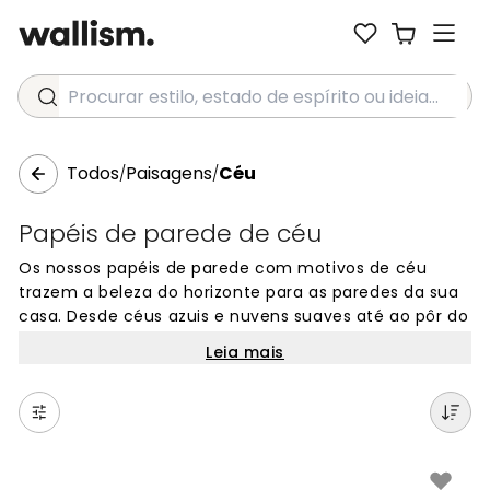
Procurar estilo, estado de espírito ou ideia...
Todos
Paisagens
Céu
/
/
Papéis de parede de céu
Os nossos papéis de parede com motivos de céu
trazem a beleza do horizonte para as paredes da sua
casa. Desde céus azuis e nuvens suaves até ao pôr do
sol colorido, estes fotomurais transformam qualquer
Leia mais
divisão. Perfeitos para criar um ambiente calmo e
aberto, os designs de céu são ideais para quartos,
salas e espaços interiores. Escolha entre centenas de
imagens de céu e encontre o papel de parede
perfeito para as suas paredes.