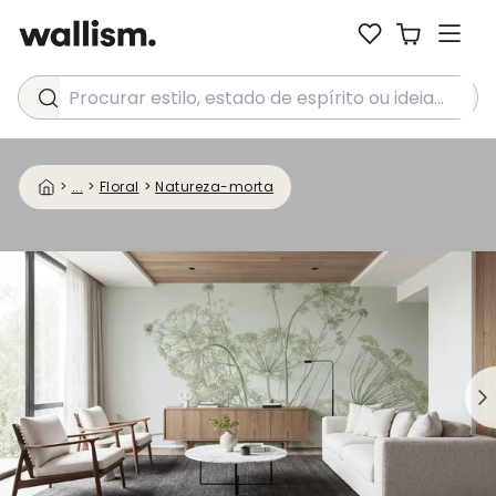
Procurar estilo, estado de espírito ou ideia...
>
...
>
Floral
>
Natureza-morta