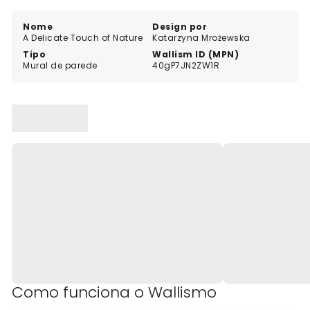
oferece infinitas possibilidades para elevar o seu
espaço. Mergulhe no mundo encantador da natureza
Nome
Design por
A Delicate Touch of Nature
Katarzyna Mrożewska
e transforme as suas paredes em obras de arte.
Tipo
Wallism ID (MPN)
Mural de parede
40gP7JN2ZW1R
Como funciona o Wallismo