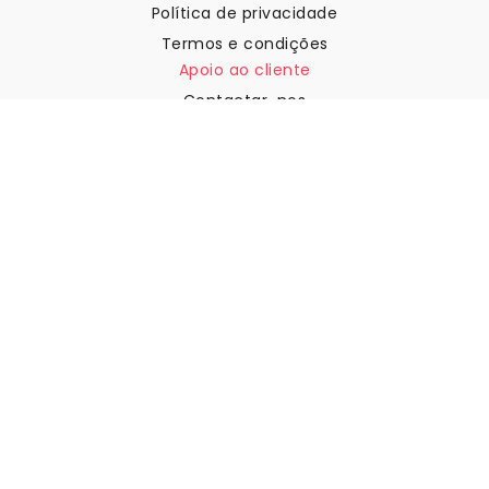
Política de privacidade
Termos e condições
Apoio ao cliente
Contactar-nos
Devoluções e reembolsos
Expedição
Como medir a sua parede
Como pendurar papel de
parede
Como instalar a Autoadesiva
FAQ
Artigos sobre papel de parede
Selecione a sua localização
Gerir definições de cookies
© 2026 WALLISM, Rainbow bay AB. Todos os direitos