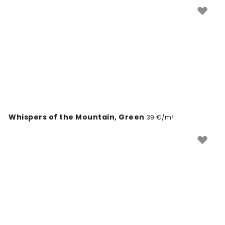
Escolha entre dezenas de designs autênticos que
celebram esta década icónica.
Whispers of the Mountain, Green
39 €/m²