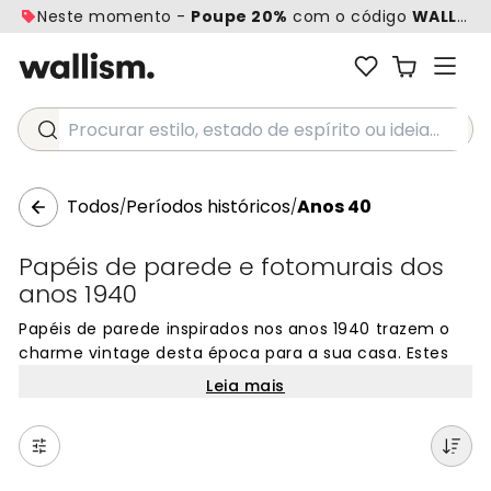
Neste momento -
Poupe 20%
com o código
WALL20
Procurar estilo, estado de espírito ou ideia...
Todos
Períodos históricos
Anos 40
/
/
Papéis de parede e fotomurais dos
anos 1940
Papéis de parede inspirados nos anos 1940 trazem o
charme vintage desta época para a sua casa. Estes
fotomurais apresentam padrões retro, cores clássicas
Leia mais
e designs que capturam o estilo único dos anos 40.
Perfeitos para criar uma parede com caráter
histórico, estes papéis de parede transformam
qualquer divisão num espaço com personalidade.