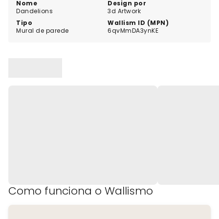
decoração da sua casa com o nosso mural
Nome
Design por
Dandelions
3d Artwork
Dandelions feito à medida e deixe a sua criatividade
Tipo
Wallism ID (MPN)
florescer.
Mural de parede
6qvMmDA3ynKE
Como funciona o Wallismo