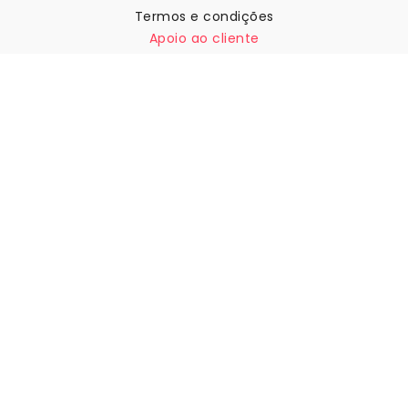
Termos e condições
Apoio ao cliente
Contactar-nos
Devoluções e reembolsos
Expedição
Como medir a sua parede
Como pendurar papel de
parede
Como instalar a Autoadesiva
FAQ
Artigos sobre papel de parede
Selecione a sua localização
Gerir definições de cookies
© 2026 WALLISM, Rainbow bay AB. Todos os direitos
reservados.
Stockholm, Sweden