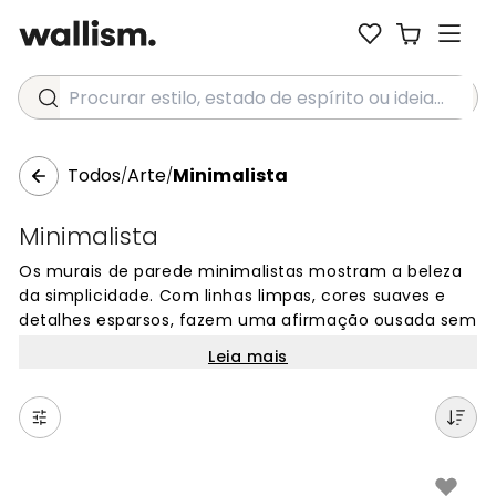
Procurar estilo, estado de espírito ou ideia...
Todos
Arte
Minimalista
/
/
Minimalista
Os murais de parede minimalistas mostram a beleza
da simplicidade. Com linhas limpas, cores suaves e
detalhes esparsos, fazem uma afirmação ousada sem
sobrecarregar o espaço. Estes designs de papel de
Leia mais
parede são perfeitos para criar uma atmosfera calma
e organizada que promove a concentração e a
produtividade.