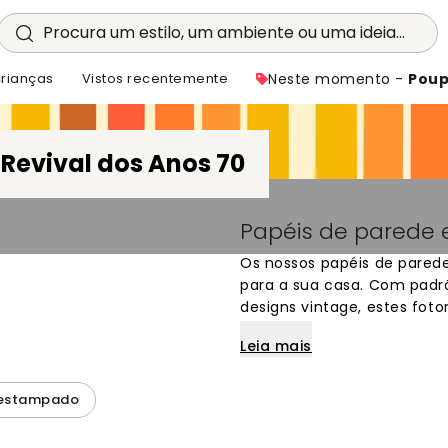
Procura um estilo, um ambiente ou uma ideia...
crianças
Vistos recentemente
Neste momento -
Poup
Revival dos Anos 70
/
Papéis de parede e
Os nossos papéis de parede 
para a sua casa. Com padr
designs vintage, estes fo
declaração de estilo. Perfe
Leia mais
personalidade, são ideais p
de um toque especial. Esco
suas paredes um visual aut
 estampado