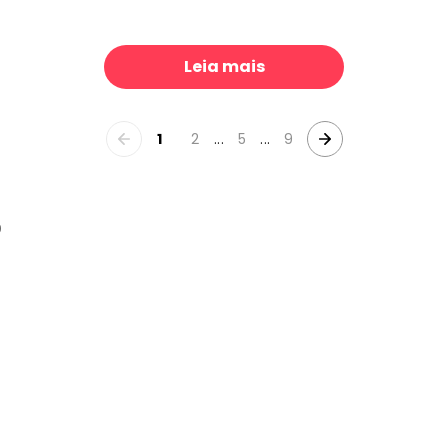
Summer Love Tales
 €/m²
39 €/m²
Leia mais
1
2
...
5
...
9
0