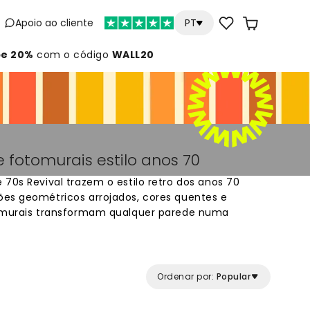
Apoio ao cliente
PT
e 20%
com o código
WALL20
 fotomurais estilo anos 70
70s Revival trazem o estilo retro dos anos 70
ões geométricos arrojados, cores quentes e
tomurais transformam qualquer parede numa
itos para criar um ambiente nostálgico e cheio de
ara salas, quartos ou qualquer divisão que precise
lha entre centenas de designs únicos e dê às
êntico dos anos 70.
Ordenar por:
Popular