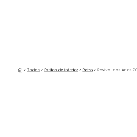
Mandarona
Labyar
39 €/m²
39
>
Todos
>
Estilos de interior
>
Retro
>
Revival dos Anos 7