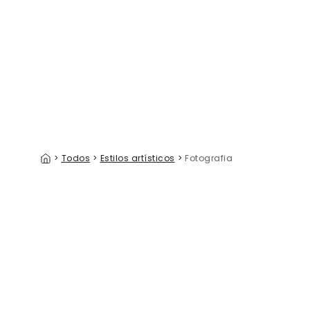
Alaskan Sound
Barn Bea
39 €/m²
>
Todos
>
Estilos artísticos
>
Fotografia