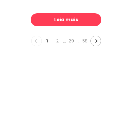
ms
Evergreen
39 €/m²
39 €/m²
Leia mais
1
2
...
29
...
58