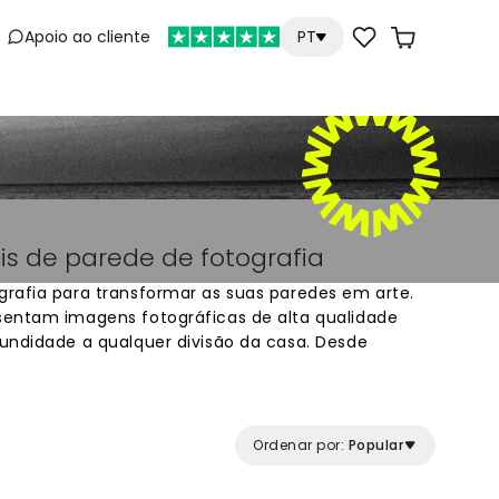
Apoio ao cliente
PT
e
is de parede de fotografia
rafia para transformar as suas paredes em arte.
sentam imagens fotográficas de alta qualidade
undidade a qualquer divisão da casa. Desde
lhes urbanos, cada design captura momentos
alhes nítidos. Perfeitos para criar uma parede de
ais de parede combinam técnica fotográfica
s. Escolha entre milhares de imagens
Ordenar por:
Popular
papel de parede ideal para o seu espaço.