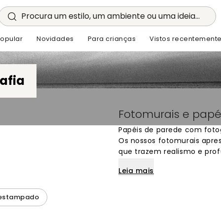
Procura um estilo, um ambiente ou uma ideia...
opular
Novidades
Para crianças
Vistos recentement
afia
Fotomurais e papé
Papéis de parede com fotog
Os nossos fotomurais apre
que trazem realismo e prof
paisagens naturais a deta
Leia mais
reais com cores vivas e det
destaque única, estes mur
com decoração de interiore
 estampado
fotográficas e encontre o 