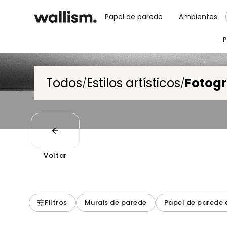
Papel de parede
Ambientes
P
Todos
Estilos artísticos
Fotogr
/
/
Voltar
Filtros
Murais de parede
Papel de parede