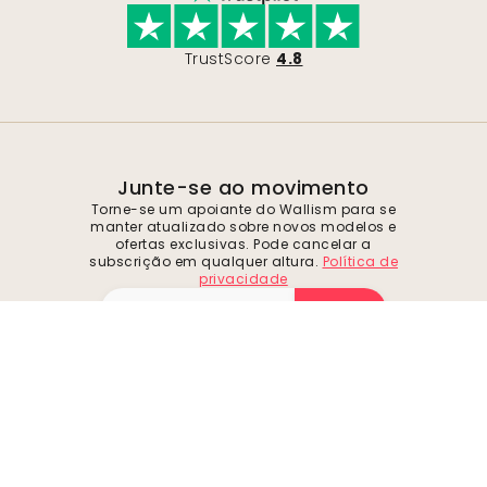
TrustScore
4.8
Junte-se ao movimento
Torne-se um apoiante do Wallism para se
manter atualizado sobre novos modelos e
ofertas exclusivas. Pode cancelar a
subscrição em qualquer altura.
Política de
privacidade
Enviar
Siga-nos para se inspirar e obter ofertas
futuras