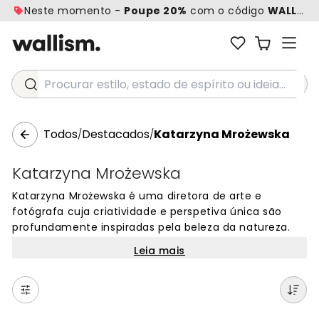
Neste momento -
Poupe 20%
com o código
WALL20
Procurar estilo, estado de espírito ou ideia...
Todos
Destacados
Katarzyna Mrożewska
/
/
Katarzyna Mrożewska
Katarzyna Mrożewska é uma diretora de arte e
fotógrafa cuja criatividade e perspetiva única são
profundamente inspiradas pela beleza da natureza.
Radicada na Polónia, desenvolveu uma consciência
Leia mais
aguçada dos momentos encantadores do seu
ambiente em constante mudança. As suas
fotografias captam a riqueza da cor e o jogo da luz
natural luminosa, quer retratem paisagens ou