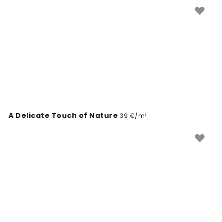
naturezas mortas. Através do seu trabalho, Katarzyna
convida-o a apreciar a magia do mundo que nos
rodeia.
A Delicate Touch of Nature
39 €/m²