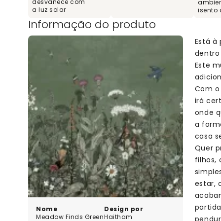
desvanece com
ambien
a luz solar
isento
Informação do produto
Está à
dentro
Este m
adicio
Com o 
irá ce
onde q
a form
casa s
Quer p
filhos
simple
estar,
acabam
partid
Nome
Design por
Meadow Finds Green
Haitham
pendur