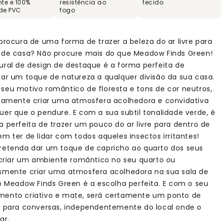
te e 100%
resistência ao
tecido
 de PVC
fogo
 procura de uma forma de trazer a beleza do ar livre para
 de casa? Não procure mais do que Meadow Finds Green!
ural de design de destaque é a forma perfeita de
nar um toque de natureza a qualquer divisão da sua casa.
seu motivo romântico de floresta e tons de cor neutros,
rtamente criar uma atmosfera acolhedora e convidativa
uer que o pendure. E com a sua subtil tonalidade verde, é
a perfeita de trazer um pouco do ar livre para dentro de
em ter de lidar com todos aqueles insectos irritantes!
retenda dar um toque de capricho ao quarto dos seus
, criar um ambiente romântico no seu quarto ou
smente criar uma atmosfera acolhedora na sua sala de
 o Meadow Finds Green é a escolha perfeita. E com o seu
ento criativo e mate, será certamente um ponto de
a para conversas, independentemente do local onde o
ar.