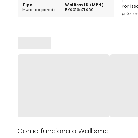
Tipo
Wallism ID (MPN)
Por is
Mural de parede
5Y9916oZL089
próxim
Como funciona o Wallismo