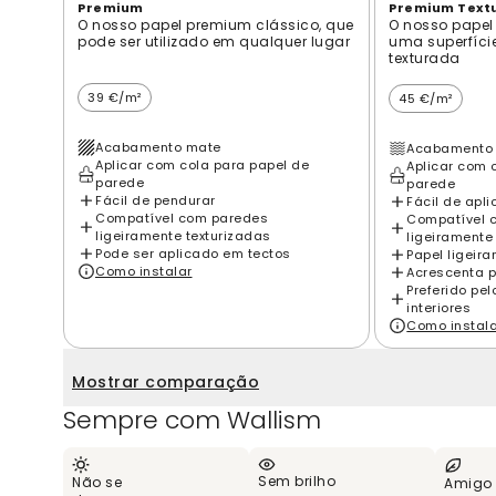
Premium
Premium Text
O nosso papel premium clássico, que
O nosso papel
pode ser utilizado em qualquer lugar
uma superfíci
texturada
39 €/m²
45 €/m²
Acabamento mate
Acabamento 
Aplicar com cola para papel de
Aplicar com 
parede
parede
Fácil de pendurar
Fácil de apli
Compatível com paredes
Compatível 
ligeiramente texturizadas
ligeiramente
Pode ser aplicado em tectos
Papel ligeir
Como instalar
Acrescenta p
Preferido pe
interiores
Como instal
Mostrar comparação
Sempre com Wallism
Sem brilho
Não se
Amigo