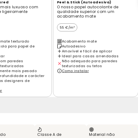
ured
Peel & Stick (Autoadesiva)
 mais luxuoso com
O nosso papel autocolante de
e ligeiramente
qualidade superior com um
acabamento mate
55 €/m²
mate texturado
Acabamento mate
cola para papel de
Autoadesivo
Amovível e fácil de aplicar
car
Ideal para casas arrendadas
com paredes
Não adequado para paredes
 texturizadas
texturizadas ou tetos
amente mais pesado
Como instalar
rofundidade e carácter
los designers de
ar
 do
Classe A de
Material não