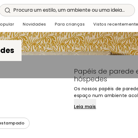
Procura um estilo, um ambiente ou uma ideia...
opular
Novidades
Para crianças
Vistos recentement
edes
Papéis de parede 
hóspedes
Os nossos papéis de pared
espaço num ambiente acol
fotomurais disponíveis, po
Leia mais
seus convidados. Desde des
criativos, encontra papéis 
para dar personalidade às
 estampado
que se sintam em casa.