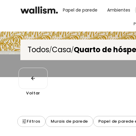
Papel de parede
Ambientes
P
Todos
Casa
Quarto de hósp
/
/
Voltar
Filtros
Murais de parede
Papel de parede