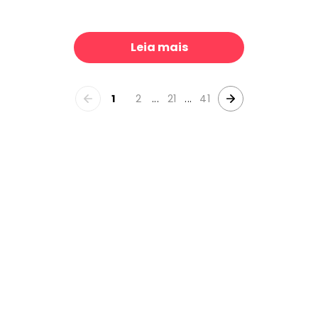
Forest Immersion Pale Beige
World Map Cities - Fifi
39 €/m²
39 €/
Leia mais
1
2
...
21
...
41