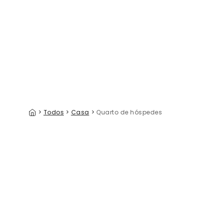
Peonies of Love
39 €/m²
>
Todos
>
Casa
>
Quarto de hóspedes