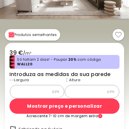
Produtos semelhantes
39 €
/
m²
Só faltam 2 dias! - Poupar
20%
com código
WALL20
Introduza as medidas da sua parede
Largura
Altura
cm
cm
Mostrar preço e personalizar
Acrescente 7-10 cm de margem extra