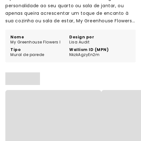
personalidade ao seu quarto ou sala de jantar, ou
apenas queira acrescentar um toque de encanto à
sua cozinha ou sala de estar, My Greenhouse Flowers I
é a escolha perfeita. Por isso, não espere mais,
encomende a sua hoje mesmo!
Nome
Design por
My Greenhouse Flowers I
Lisa Audit
Tipo
Wallism ID (MPN)
Mural de parede
NkzkAgzyEn2m