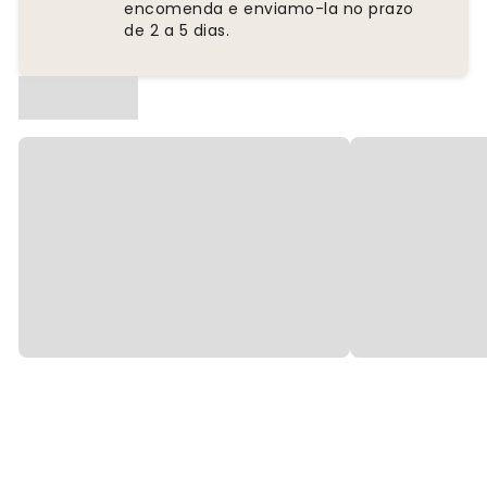
encomenda e enviamo-la no prazo
de 2 a 5 dias.