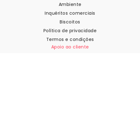
Ambiente
Inquéritos comerciais
Biscoitos
Política de privacidade
Termos e condições
Apoio ao cliente
Contactar-nos
Devoluções e reembolsos
Expedição
Como medir a sua parede
Como pendurar papel de
parede
Como instalar a Autoadesiva
FAQ
Artigos sobre papel de parede