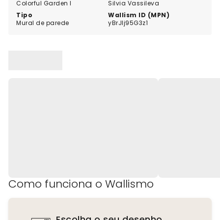
Colorful Garden I
Silvia Vassileva
Tipo
Wallism ID (MPN)
Mural de parede
yBrJlj95G3z1
Como funciona o Wallismo
Escolha o seu desenho