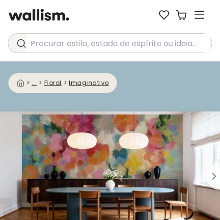
Procurar estilo, estado de espírito ou ideia...
>
...
>
Floral
>
Imaginativo