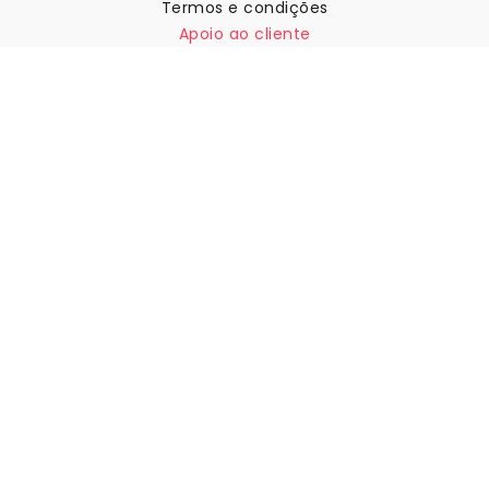
Termos e condições
Apoio ao cliente
Contactar-nos
Devoluções e reembolsos
Expedição
Como medir a sua parede
Como pendurar papel de
parede
Como instalar a Autoadesiva
FAQ
Artigos sobre papel de parede
Selecione a sua localização
Gerir definições de cookies
© 2026 WALLISM, Rainbow bay AB. Todos os direitos
reservados.
Stockholm, Sweden