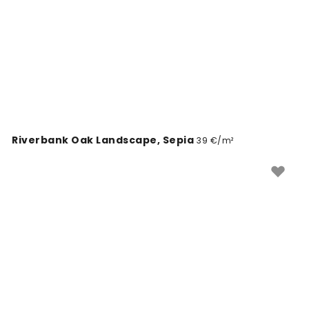
para quem procura um visual clássico e distinto.
Riverbank Oak Landscape, Sepia
39 €/m²