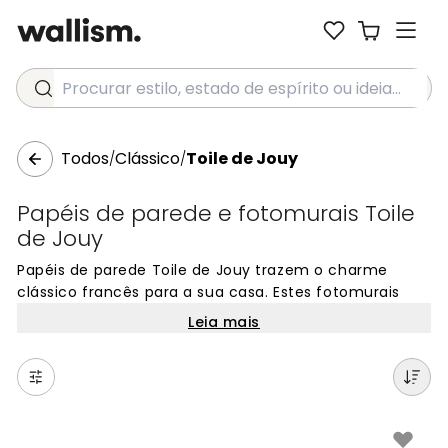
Procurar estilo, estado de espírito ou ideia...
Todos
Clássico
Toile de Jouy
/
/
Papéis de parede e fotomurais Toile
de Jouy
Papéis de parede Toile de Jouy trazem o charme
clássico francês para a sua casa. Estes fotomurais
apresentam cenas pastoris detalhadas, geralmente
Leia mais
numa cor sobre fundo claro. Os motivos incluem
paisagens campestres, figuras românticas e histórias
ilustradas com grande detalhe. Perfeitos para criar
um ambiente sofisticado e atemporal em qualquer
divisão. Cada design conta uma história através de
padrões artísticos que nunca saem de moda. Ideais