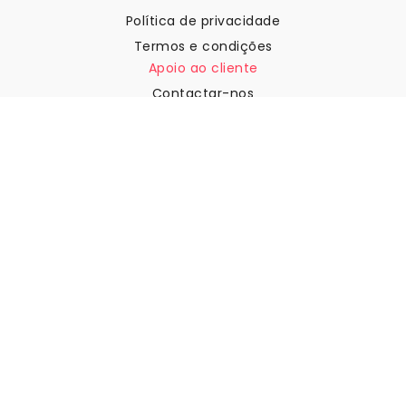
Política de privacidade
Termos e condições
Apoio ao cliente
Contactar-nos
Devoluções e reembolsos
Expedição
Como medir a sua parede
Como pendurar papel de
parede
Como instalar a Autoadesiva
FAQ
Artigos sobre papel de parede
Selecione a sua localização
Gerir definições de cookies