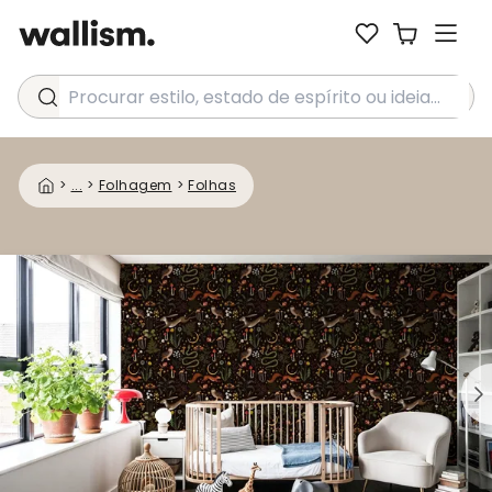
Procurar estilo, estado de espírito ou ideia...
>
...
>
Folhagem
>
Folhas