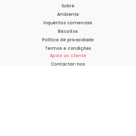
Sobre
Ambiente
Inquéritos comerciais
Biscoitos
Política de privacidade
Termos e condições
Apoio ao cliente
Contactar-nos
Devoluções e reembolsos
Expedição
Como medir a sua parede
Como pendurar papel de
parede
Como instalar a Autoadesiva
FAQ
Artigos sobre papel de parede