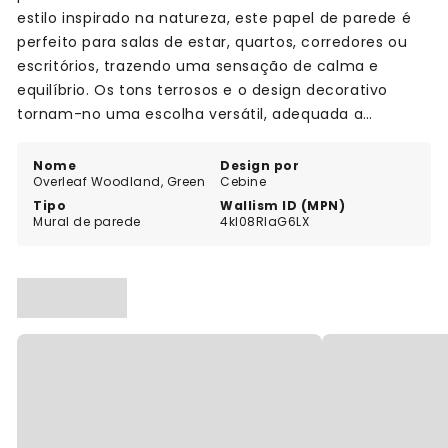
estilo inspirado na natureza, este papel de parede é
perfeito para salas de estar, quartos, corredores ou
escritórios, trazendo uma sensação de calma e
equilíbrio. Os tons terrosos e o design decorativo
tornam-no uma escolha versátil, adequada a
diferentes estilos de decoração que valorizam o
toque orgânico e artístico nas paredes.
Nome
Design por
Overleaf Woodland, Green
Cebine
Tipo
Wallism ID (MPN)
Mural de parede
4kl08RlaG6LX