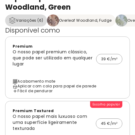
Woodland, Green
Variações (6)
Overleaf Woodland, Fudge
Ove
Disponível como
Premium
O nosso papel premium clássico,
que pode ser utilizado em qualquer
39 €/m²
lugar
Acabamento mate
Aplicar com cola para papel de parede
Fácil de pendurar
Escolha popular
Premium Textured
O nosso papel mais luxuoso com
uma superfície ligeiramente
45 €/m²
texturada