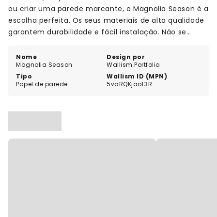
ou criar uma parede marcante, o Magnolia Season é a
escolha perfeita. Os seus materiais de alta qualidade
garantem durabilidade e fácil instalação. Não se
contente com paredes normais quando pode ter o
extraordinário com Magnolia Season. Dê um toque de
Nome
Design por
Magnolia Season
Wallism Portfolio
elegância e estilo ao seu espaço hoje mesmo.
Tipo
Wallism ID (MPN)
Papel de parede
5vaRQKjaoL3R