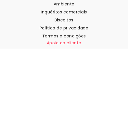
Ambiente
Inquéritos comerciais
Biscoitos
Política de privacidade
Termos e condições
Apoio ao cliente
Contactar-nos
Devoluções e reembolsos
Expedição
Como medir a sua parede
Como pendurar papel de
parede
Como instalar a Autoadesiva
FAQ
Artigos sobre papel de parede