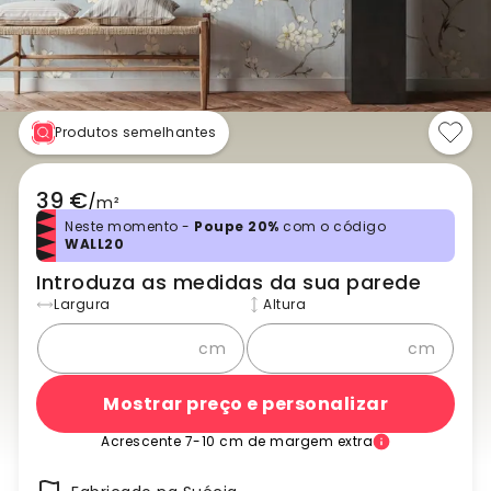
Produtos semelhantes
39 €
/
m²
Neste momento -
Poupe 20%
com o código
WALL20
Introduza as medidas da sua parede
Largura
Altura
cm
cm
Mostrar preço e personalizar
Acrescente 7-10 cm de margem extra