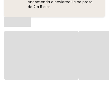
encomenda e enviamo-la no prazo
de 2 a 5 dias.