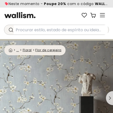
Neste momento -
Poupe 20%
com o código
WALL20
Procurar estilo, estado de espírito ou ideia...
>
...
>
Floral
>
Flor de cerejeira