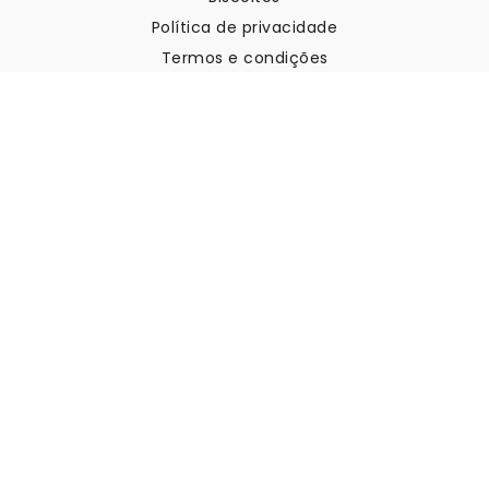
Política de privacidade
Termos e condições
Apoio ao cliente
Contactar-nos
Devoluções e reembolsos
Expedição
Como medir a sua parede
Como pendurar papel de
parede
Como instalar a Autoadesiva
FAQ
Artigos sobre papel de parede
Selecione a sua localização
Gerir definições de cookies