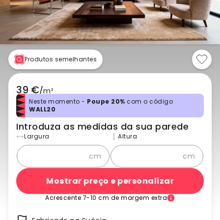
Produtos semelhantes
39 €
/
m²
Neste momento -
Poupe 20%
com o código
WALL20
Introduza as medidas da sua parede
Largura
Altura
cm
cm
Mostrar preço e personalizar
Acrescente 7-10 cm de margem extra