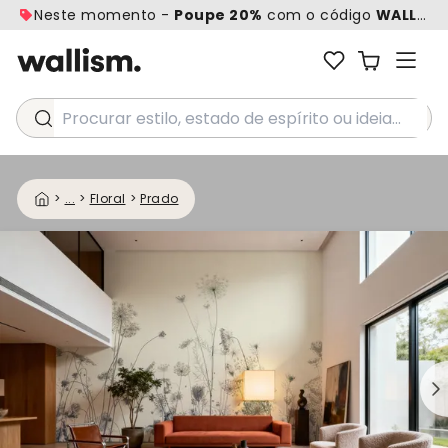
Neste momento -
Poupe 20%
com o código
WALL20
Procurar estilo, estado de espírito ou ideia...
>
...
>
Floral
>
Prado