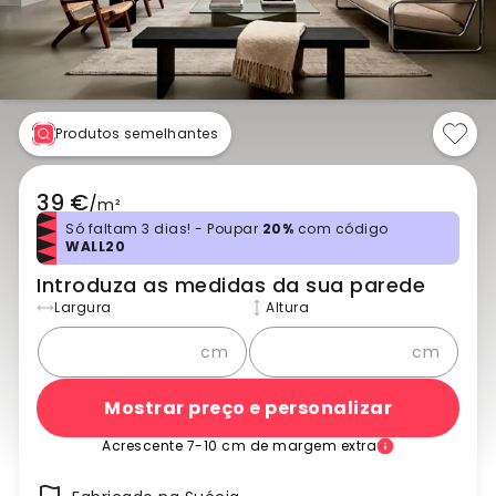
Produtos semelhantes
39 €
/
m²
Só faltam 3 dias! - Poupar
20%
com código
WALL20
Introduza as medidas da sua parede
Largura
Altura
cm
cm
Mostrar preço e personalizar
Acrescente 7-10 cm de margem extra