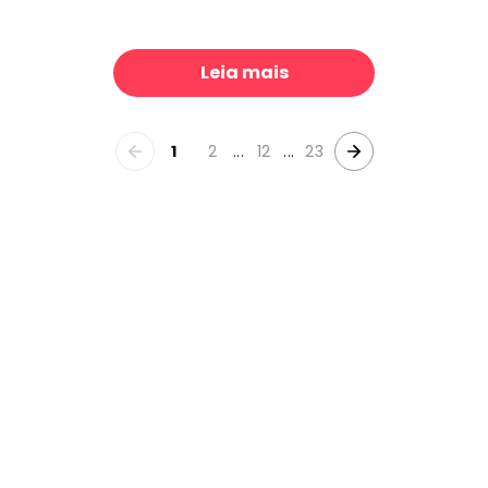
Archipelago Lighthouse, Neutral
Parrots Jungle, Green
39 €/m²
39 €
Leia mais
1
2
...
12
...
23