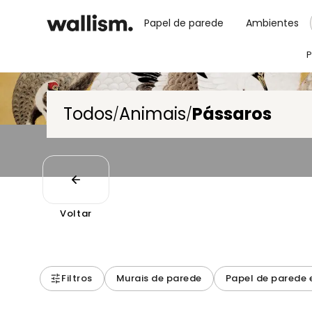
Papel de parede
Ambientes
P
Todos
Animais
Pássaros
/
/
Voltar
Filtros
Murais de parede
Papel de parede