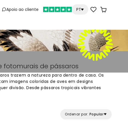
Apoio ao cliente
PT
e
e fotomurais de pássaros
aros trazem a natureza para dentro de casa. Os
tam imagens coloridas de aves em designs
quer divisão. Desde pássaros tropicais vibrantes
s, cada papel de parede é feito sob medida para
line e transforme o seu interior com motivos de
. Ideal para quem procura papéis de parede
iar um ambiente especial.
Ordenar por:
Popular