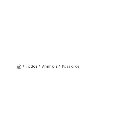
Wetlands Scenery
39 €/m²
>
Todos
>
Animais
>
Pássaros