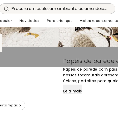
Procura um estilo, um ambiente ou uma ideia...
opular
Novidades
Para crianças
Vistos recentement
Papéis de parede 
Papéis de parede com páss
nossos fotomurais apresen
únicos, perfeitos para qual
até espécies mais discreta
Leia mais
as suas paredes. Compre on
pássaros em alta qualidade
originais e bonitos para cr
 estampado