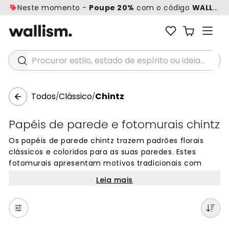
Neste momento -
Poupe 20%
com o código
WALL20
Procurar estilo, estado de espírito ou ideia...
Todos
Clássico
Chintz
/
/
Papéis de parede e fotomurais chintz
Os papéis de parede chintz trazem padrões florais
clássicos e coloridos para as suas paredes. Estes
fotomurais apresentam motivos tradicionais com
flores vibrantes que criam um ambiente acolhedor
Leia mais
em qualquer divisão da casa. Perfeitos para quem
procura um design atemporal e cheio de
personalidade, os nossos papéis de parede chintz
combinam qualidade com imagens bonitas e