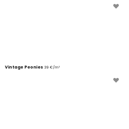
detalhadas. Ideais para interiores que precisam de cor
e charme, estes murais transformam paredes simples
em espaços únicos e especiais.
Vintage Peonies
39 €/m²