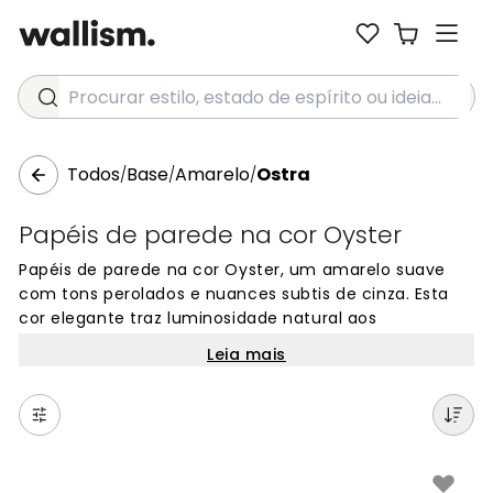
Procurar estilo, estado de espírito ou ideia...
Todos
Base
Amarelo
Ostra
/
/
/
Papéis de parede na cor Oyster
Papéis de parede na cor Oyster, um amarelo suave
com tons perolados e nuances subtis de cinza. Esta
cor elegante traz luminosidade natural aos
ambientes, criando espaços acolhedores e modernos.
Leia mais
Perfeita para salas, quartos e escritórios, a cor Oyster
oferece versatilidade e combina facilmente com
diferentes estilos decorativos. Transforme as suas
paredes com este tom de amarelo delicado que
adiciona sofisticação sem dominar o ambiente.