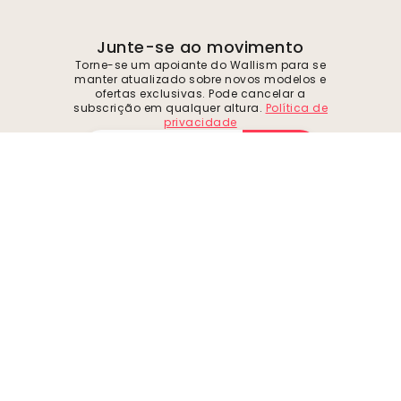
Junte-se ao movimento
Torne-se um apoiante do Wallism para se
manter atualizado sobre novos modelos e
ofertas exclusivas. Pode cancelar a
subscrição em qualquer altura.
Política de
privacidade
Enviar
Siga-nos para se inspirar e obter ofertas
futuras