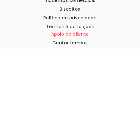
Inquéritos comerciais
Biscoitos
Política de privacidade
Termos e condições
Apoio ao cliente
Contactar-nos
Devoluções e reembolsos
Expedição
Como medir a sua parede
Como pendurar papel de
parede
Como instalar a Autoadesiva
FAQ
Artigos sobre papel de parede
Selecione a sua localização