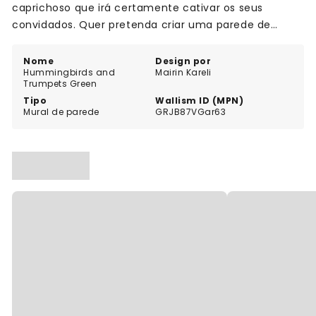
caprichoso que irá certamente cativar os seus
convidados. Quer pretenda criar uma parede de
realce ou transformar completamente o seu espaço,
este mural é a escolha perfeita. Abrace a beleza da
Nome
Design por
Hummingbirds and
Mairin Kareli
natureza e traga uma sensação de tranquilidade para
Trumpets Green
a sua casa com este deslumbrante mural.
Tipo
Wallism ID (MPN)
Mural de parede
GRJB87VGar63