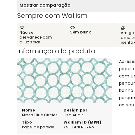
Mostrar comparação
Sempre com Wallism
Sem brilho
Não se
Amigo
desvanece com
ambien
a luz solar
isento
Informação do produto
Aprese
papel 
com um
pendura
banho. 
porquê
ao seu
Nome
Design por
Mixed Blue Circles
Lisa Audit
Tipo
Wallism ID (MPN)
Papel de parede
Y9GK4NENOYAo