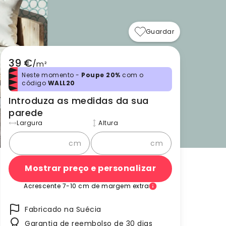
Guardar
39 €
/
m²
Neste momento -
Poupe 20%
com o
código
WALL20
Introduza as medidas da sua
parede
Largura
Altura
cm
cm
Mostrar preço e personalizar
Acrescente 7-10 cm de margem extra
Fabricado na Suécia
Garantia de reembolso de 30 dias