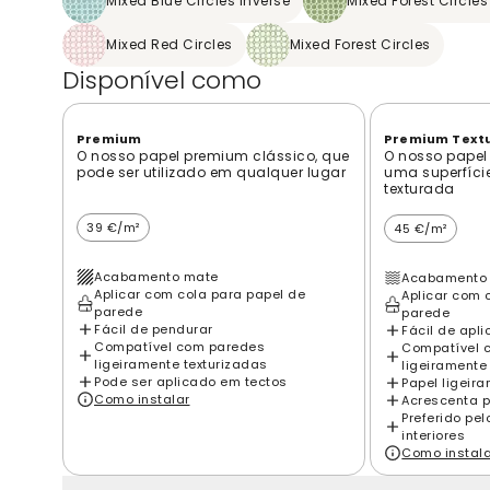
Mixed Blue Circles Inverse
Mixed Forest Circles
Mixed Red Circles
Mixed Forest Circles
Disponível como
Premium
Premium Text
O nosso papel premium clássico, que
O nosso papel
pode ser utilizado em qualquer lugar
uma superfíci
texturada
39 €/m²
45 €/m²
Acabamento mate
Acabamento 
Aplicar com cola para papel de
Aplicar com 
parede
parede
Fácil de pendurar
Fácil de apli
Compatível com paredes
Compatível 
ligeiramente texturizadas
ligeiramente
Pode ser aplicado em tectos
Papel ligeir
Como instalar
Acrescenta p
Preferido pe
interiores
Como instal