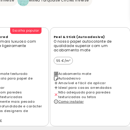
 Inverse
Mixed Turqouise Circles Inverse
Escolha popular
ured
Peel & Stick (Autoadesiva)
 mais luxuoso com
O nosso papel autocolante de
e ligeiramente
qualidade superior com um
acabamento mate
55 €/m²
mate texturado
Acabamento mate
cola para papel de
Autoadesivo
Amovível e fácil de aplicar
car
Ideal para casas arrendadas
com paredes
Não adequado para paredes
 texturizadas
texturizadas ou tetos
amente mais pesado
Como instalar
rofundidade e carácter
los designers de
ar