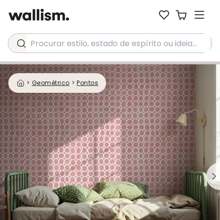
Procurar estilo, estado de espírito ou ideia...
>
Geométrico
>
Pontos