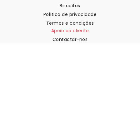
Biscoitos
Política de privacidade
Termos e condições
Apoio ao cliente
Contactar-nos
Devoluções e reembolsos
Expedição
Como medir a sua parede
Como pendurar papel de
parede
Como instalar a Autoadesiva
FAQ
Artigos sobre papel de parede
Selecione a sua localização