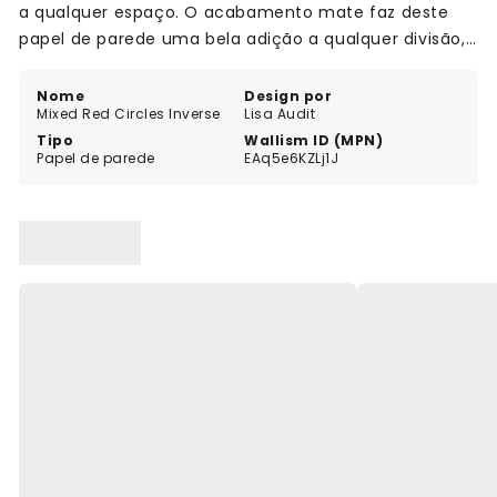
a qualquer espaço. O acabamento mate faz deste
papel de parede uma bela adição a qualquer divisão,
e o belo padrão vai certamente inspirar inveja aos
seus amigos e familiares. Portanto, não espere mais,
Nome
Design por
Mixed Red Circles Inverse
Lisa Audit
acrescente um toque de personalidade à sua casa
Tipo
Wallism ID (MPN)
com o nosso papel de parede Mixed Red Circles
Papel de parede
EAq5e6KZLj1J
Inverse!