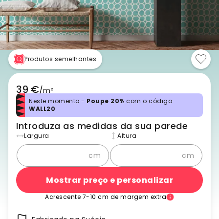
Produtos semelhantes
39 €
/
m²
Neste momento -
Poupe 20%
com o código
WALL20
Introduza as medidas da sua parede
Largura
Altura
cm
cm
Mostrar preço e personalizar
Acrescente 7-10 cm de margem extra