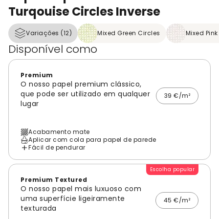
Turqouise Circles Inverse
Variações (12)
Mixed Green Circles
Mixed Pink
Disponível como
Premium
O nosso papel premium clássico,
que pode ser utilizado em qualquer
39 €/m²
lugar
Acabamento mate
Aplicar com cola para papel de parede
Fácil de pendurar
Escolha popular
Premium Textured
O nosso papel mais luxuoso com
uma superfície ligeiramente
45 €/m²
texturada