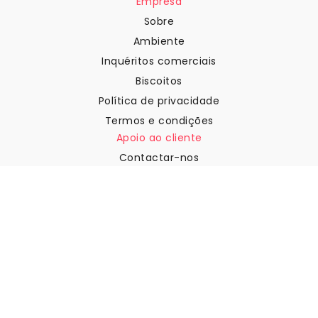
Empresa
Sobre
Ambiente
Inquéritos comerciais
Biscoitos
Política de privacidade
Termos e condições
Apoio ao cliente
Contactar-nos
Devoluções e reembolsos
Expedição
Como medir a sua parede
Como pendurar papel de
parede
Como instalar a Autoadesiva
FAQ
Artigos sobre papel de parede