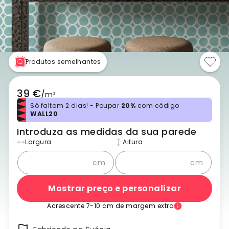
Produtos semelhantes
39 €
/
m²
Só faltam 2 dias! - Poupar
20%
com código
WALL20
Introduza as medidas da sua parede
Largura
Altura
cm
cm
Mostrar preço e personalizar
Acrescente 7-10 cm de margem extra