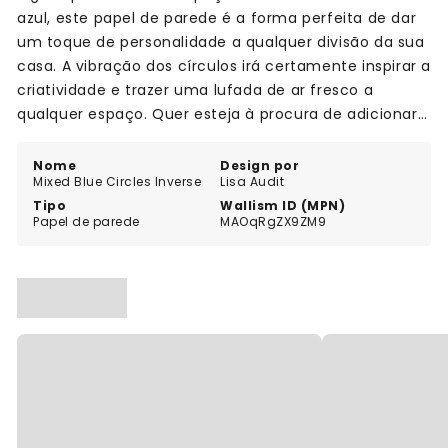
azul, este papel de parede é a forma perfeita de dar
um toque de personalidade a qualquer divisão da sua
casa. A vibração dos círculos irá certamente inspirar a
criatividade e trazer uma lufada de ar fresco a
qualquer espaço. Quer esteja à procura de adicionar
um toque de cor ao seu quarto ou adicionar alguma
personalidade à sua sala de jantar, este papel de
Nome
Design por
Mixed Blue Circles Inverse
Lisa Audit
parede Mixed Blue Circles Inverse é a escolha perfeita
Tipo
Wallism ID (MPN)
para si! Então não espere mais, dê um toque de
Papel de parede
MAOqRgZX9ZM9
inspiração ao seu espaço com o nosso papel de
parede Mixed Blue Circles Inverse hoje mesmo!