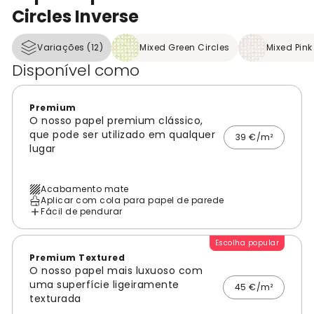
Circles Inverse
Variações (12)
Mixed Green Circles
Mixed Pink
Disponível como
Premium
O nosso papel premium clássico,
que pode ser utilizado em qualquer
39 €/m²
lugar
Acabamento mate
Aplicar com cola para papel de parede
Fácil de pendurar
Escolha popular
Premium Textured
O nosso papel mais luxuoso com
uma superfície ligeiramente
45 €/m²
texturada