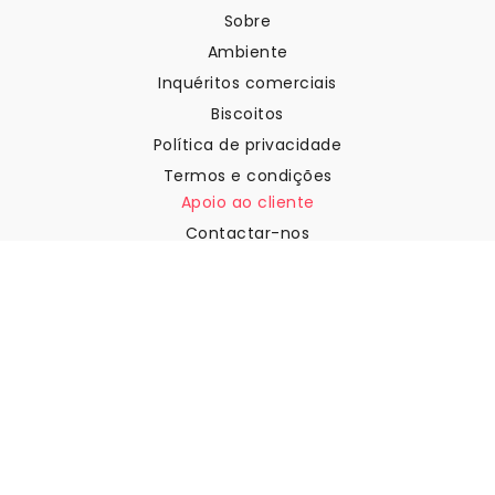
Sobre
Ambiente
Inquéritos comerciais
Biscoitos
Política de privacidade
Termos e condições
Apoio ao cliente
Contactar-nos
Devoluções e reembolsos
Expedição
Como medir a sua parede
Como pendurar papel de
parede
Como instalar a Autoadesiva
FAQ
Artigos sobre papel de parede