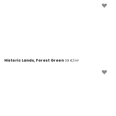
personalizados feitos à medida das suas paredes.
Historic Lands, Forest Green
39 €/m²