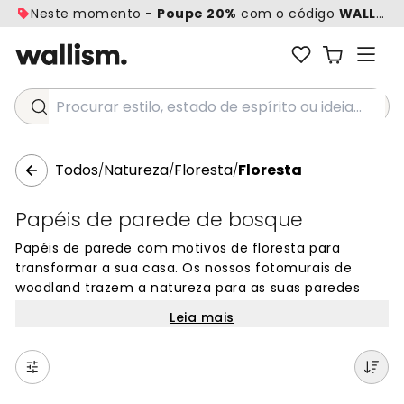
Neste momento -
Poupe 20%
com o código
WALL20
Procurar estilo, estado de espírito ou ideia...
Todos
Natureza
Floresta
Floresta
/
/
/
Papéis de parede de bosque
Papéis de parede com motivos de floresta para
transformar a sua casa. Os nossos fotomurais de
woodland trazem a natureza para as suas paredes
com imagens de árvores, vegetação e paisagens de
Leia mais
bosque. Perfeitos para criar um ambiente calmo e
natural em qualquer divisão. Escolha entre centenas
de designs únicos de floresta, desde bosques densos
a clareiras iluminadas. Papéis de parede