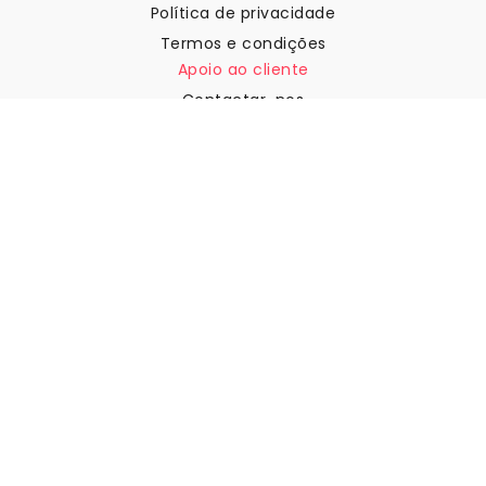
Política de privacidade
Termos e condições
Apoio ao cliente
Contactar-nos
Devoluções e reembolsos
Expedição
Como medir a sua parede
Como pendurar papel de
parede
Como instalar a Autoadesiva
FAQ
Artigos sobre papel de parede
Selecione a sua localização
Gerir definições de cookies
© 2026 WALLISM, Rainbow bay AB. Todos os direitos