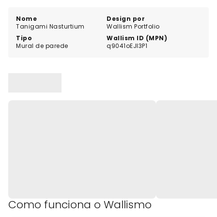
divisão inteira, o mural Tanigami Nasturtium é a
escolha perfeita para quem deseja um toque de arte
Nome
Design por
Tanigami Nasturtium
Wallism Portfolio
e elegância na sua casa ou espaço de trabalho.
Tipo
Wallism ID (MPN)
Mural de parede
q9041oEJl3P1
Como funciona o Wallismo