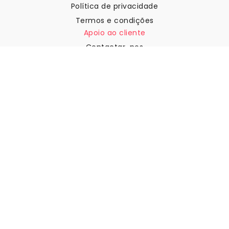
Política de privacidade
Termos e condições
Apoio ao cliente
Contactar-nos
Devoluções e reembolsos
Expedição
Como medir a sua parede
Como pendurar papel de
parede
Como instalar a Autoadesiva
FAQ
Artigos sobre papel de parede
Selecione a sua localização
Gerir definições de cookies
© 2026 WALLISM, Rainbow bay AB. Todos os direitos