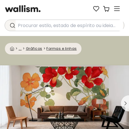
Procurar estilo, estado de espírito ou ideia...
>
...
>
Gráficos
>
Formas e linhas