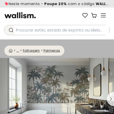
Neste momento -
Poupe 20%
com o código
WALL20
Procurar estilo, estado de espírito ou ideia...
>
...
>
Folhagem
>
Palmeiras