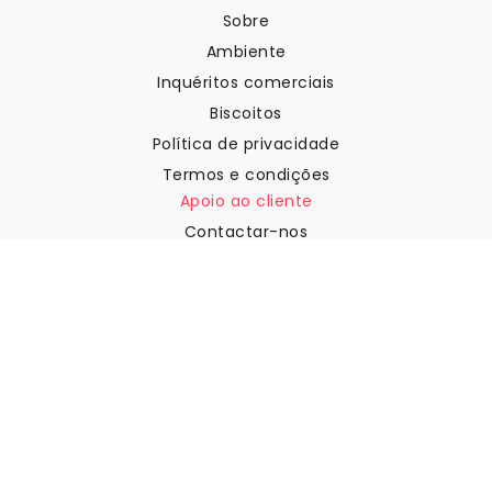
Sobre
Ambiente
Inquéritos comerciais
Biscoitos
Política de privacidade
Termos e condições
Apoio ao cliente
Contactar-nos
Devoluções e reembolsos
Expedição
Como medir a sua parede
Como pendurar papel de
parede
Como instalar a Autoadesiva
FAQ
Artigos sobre papel de parede