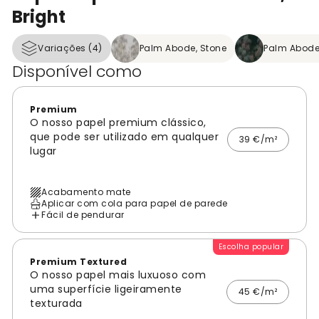
Bright
Variações (4)
Palm Abode, Stone
Palm Abode
Disponível como
Premium
O nosso papel premium clássico,
que pode ser utilizado em qualquer
39 €/m²
lugar
Acabamento mate
Aplicar com cola para papel de parede
Fácil de pendurar
Escolha popular
Premium Textured
O nosso papel mais luxuoso com
uma superfície ligeiramente
45 €/m²
texturada