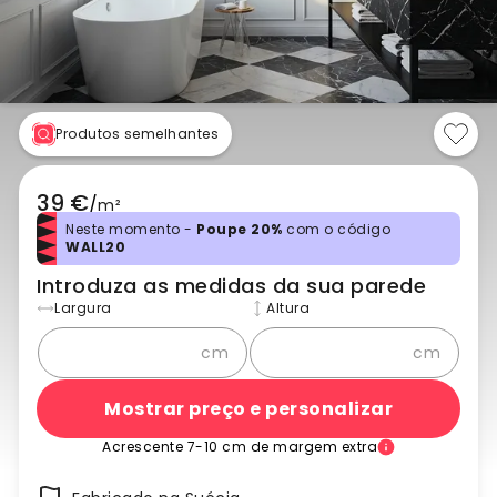
Produtos semelhantes
39 €
/
m²
Neste momento -
Poupe 20%
com o código
WALL20
Introduza as medidas da sua parede
Largura
Altura
cm
cm
Mostrar preço e personalizar
Acrescente 7-10 cm de margem extra