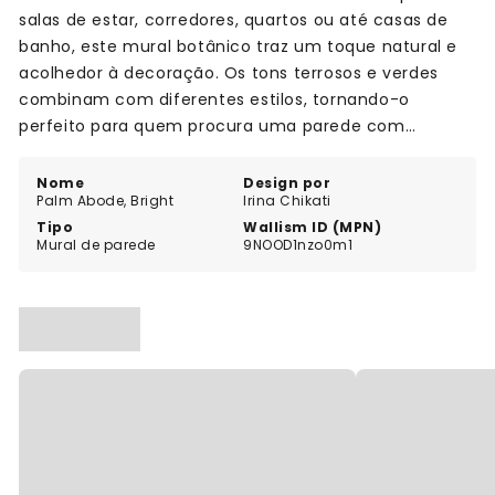
salas de estar, corredores, quartos ou até casas de
banho, este mural botânico traz um toque natural e
acolhedor à decoração. Os tons terrosos e verdes
combinam com diferentes estilos, tornando-o
perfeito para quem procura uma parede com
inspiração tropical e um estilo fresco e natural.
Nome
Design por
Palm Abode, Bright
Irina Chikati
Tipo
Wallism ID (MPN)
Mural de parede
9NOOD1nzo0m1