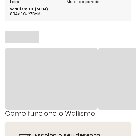
Loire
Mural de parede
Wallism ID (MPN)
8R4d3Ok27DyM
Como funciona o Wallismo
Escolha o seu desenho