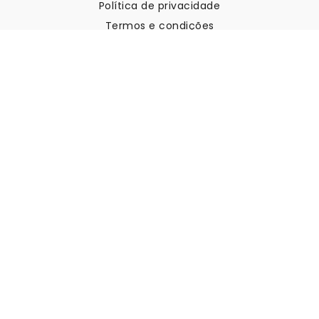
Política de privacidade
Termos e condições
Apoio ao cliente
Contactar-nos
Devoluções e reembolsos
Expedição
Como medir a sua parede
Como pendurar papel de
parede
Como instalar a Autoadesiva
FAQ
Artigos sobre papel de parede
Selecione a sua localização
Gerir definições de cookies
© 2026 WALLISM, Rainbow bay AB. Todos os direitos