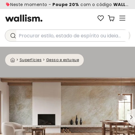
Neste momento -
Poupe 20%
com o código
WALL20
Procurar estilo, estado de espírito ou ideia...
>
Superfícies
>
Gesso e estuque