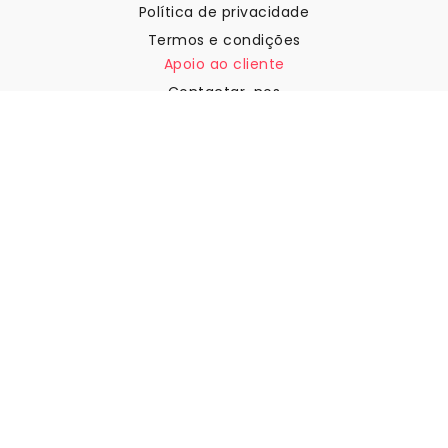
Política de privacidade
Termos e condições
Apoio ao cliente
Contactar-nos
Devoluções e reembolsos
Expedição
Como medir a sua parede
Como pendurar papel de
parede
Como instalar a Autoadesiva
FAQ
Artigos sobre papel de parede
Selecione a sua localização
Gerir definições de cookies
© 2026 WALLISM, Rainbow bay AB. Todos os direitos