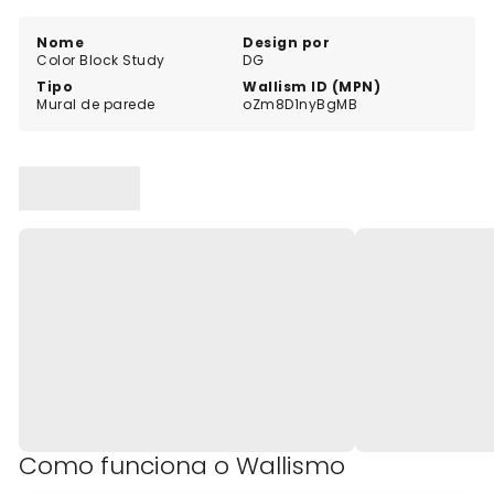
verdadeiramente o seu estilo único. Não perca esta
oportunidade criativa - encomende o seu hoje
Nome
Design por
Color Block Study
DG
mesmo!
Tipo
Wallism ID (MPN)
Mural de parede
oZm8D1nyBgMB
Como funciona o Wallismo