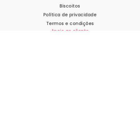
Biscoitos
Política de privacidade
Termos e condições
Apoio ao cliente
Contactar-nos
Devoluções e reembolsos
Expedição
Como medir a sua parede
Como pendurar papel de
parede
Como instalar a Autoadesiva
FAQ
Artigos sobre papel de parede
Selecione a sua localização