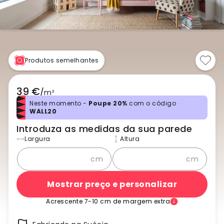
Produtos semelhantes
39 €
/
m²
Neste momento -
Poupe 20%
com o código
WALL20
Introduza as medidas da sua parede
Largura
Altura
cm
cm
Mostrar preço e personalizar
Acrescente 7-10 cm de margem extra