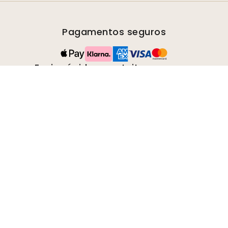
Pagamentos seguros
Envio rápido e gratuito
As encomendas são enviadas num prazo de 2 a
5 dias.
Garantia de 100% de satisfação
Oferecemos a todos os nossos clientes um direito
de devolução de 30 dias dos produtos não
instalados.
TrustScore
4.8
Junte-se ao movimento