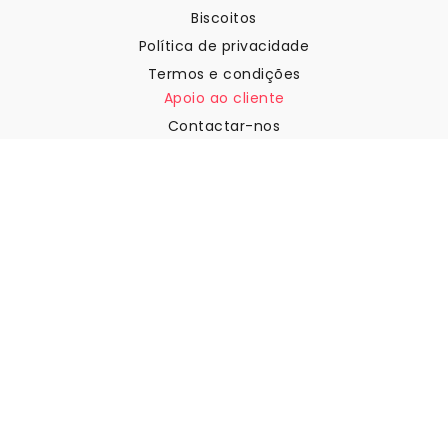
Biscoitos
Política de privacidade
Termos e condições
Apoio ao cliente
Contactar-nos
Devoluções e reembolsos
Expedição
Como medir a sua parede
Como pendurar papel de
parede
Como instalar a Autoadesiva
FAQ
Artigos sobre papel de parede
Selecione a sua localização