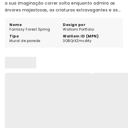
a sua imaginação correr solta enquanto admira as
árvores majestosas, as criaturas extravagantes e as
surpresas escondidas que adornam este mural
cativante. Com Fantasy Forest, as suas paredes
Nome
Design por
Fantasy Forest Spring
Wallism Portfolio
tornam-se uma tela para os seus sonhos se
Tipo
Wallism ID (MPN)
revelarem, criando uma atmosfera verdadeiramente
Mural de parede
3OBQrXZmvzMy
única e inspiradora na sua casa ou escritório.