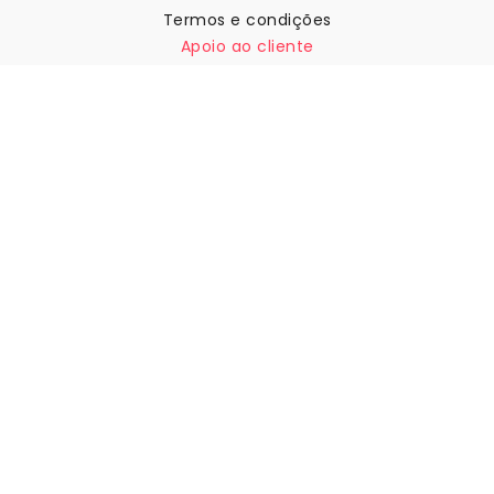
Termos e condições
Apoio ao cliente
Contactar-nos
Devoluções e reembolsos
Expedição
Como medir a sua parede
Como pendurar papel de
parede
Como instalar a Autoadesiva
FAQ
Artigos sobre papel de parede
Selecione a sua localização
Gerir definições de cookies
© 2026 WALLISM, Rainbow bay AB. Todos os direitos
reservados.
Stockholm, Sweden