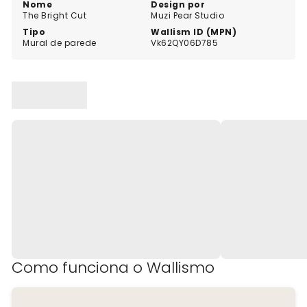
as suas paredes. Eleve a sua casa com The Golden
Nome
Design por
The Bright Cut
Muzi Pear Studio
Line e abrace a beleza do design moderno.
Tipo
Wallism ID (MPN)
Mural de parede
Vk62QY06D785
Como funciona o Wallismo