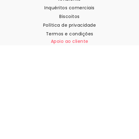
Inquéritos comerciais
Biscoitos
Política de privacidade
Termos e condições
Apoio ao cliente
Contactar-nos
Devoluções e reembolsos
Expedição
Como medir a sua parede
Como pendurar papel de
parede
Como instalar a Autoadesiva
FAQ
Artigos sobre papel de parede
Selecione a sua localização