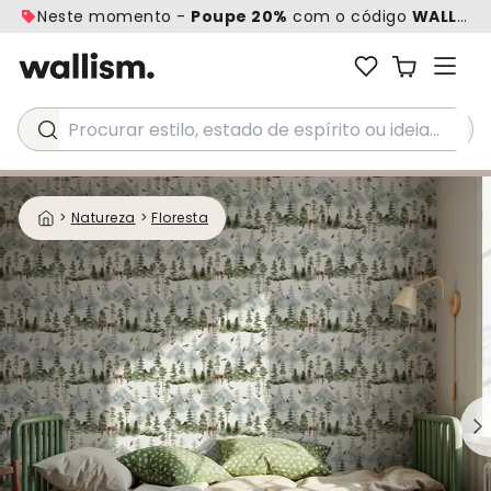
Neste momento -
Poupe 20%
com o código
WALL20
Procurar estilo, estado de espírito ou ideia...
>
Natureza
>
Floresta