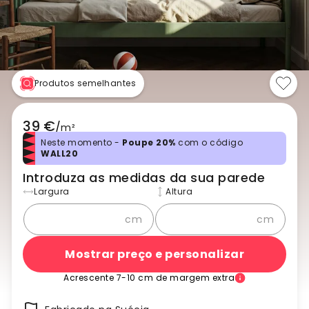
Produtos semelhantes
39 €
/
m²
Neste momento -
Poupe 20%
com o código
WALL20
Introduza as medidas da sua parede
Largura
Altura
cm
cm
Mostrar preço e personalizar
Acrescente 7-10 cm de margem extra