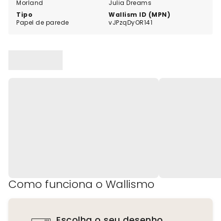
Morland
Julia Dreams
Tipo
Wallism ID (MPN)
Papel de parede
vJPzqDyOR141
Como funciona o Wallismo
Escolha o seu desenho