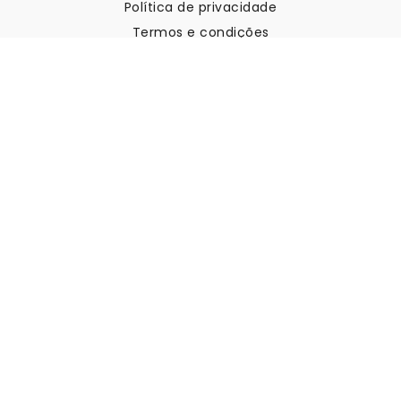
Política de privacidade
Termos e condições
Apoio ao cliente
Contactar-nos
Devoluções e reembolsos
Expedição
Como medir a sua parede
Como pendurar papel de
parede
Como instalar a Autoadesiva
FAQ
Artigos sobre papel de parede
Selecione a sua localização
Gerir definições de cookies
© 2026 WALLISM, Rainbow bay AB. Todos os direitos