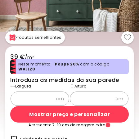
Produtos semelhantes
39 €
/
m²
Neste momento -
Poupe 20%
com o código
WALL20
Introduza as medidas da sua parede
Largura
Altura
cm
cm
Mostrar preço e personalizar
Acrescente 7-10 cm de margem extra