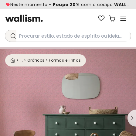
Neste momento -
Poupe 20%
com o código
WALL20
Procurar estilo, estado de espírito ou ideia...
>
...
>
Gráficos
>
Formas e linhas