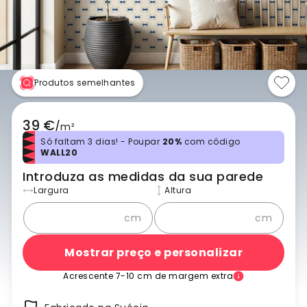
Produtos semelhantes
39 €
/
m²
Só faltam 3 dias! - Poupar
20%
com código
WALL20
Introduza as medidas da sua parede
Largura
Altura
cm
cm
Mostrar preço e personalizar
Acrescente 7-10 cm de margem extra