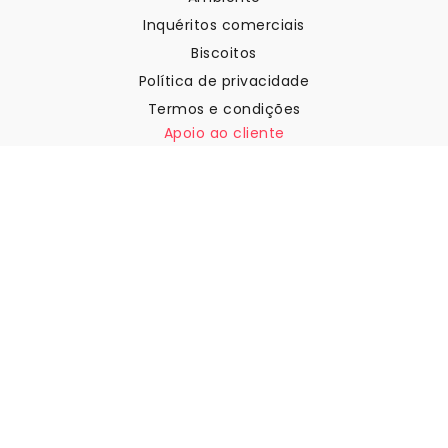
Inquéritos comerciais
Biscoitos
Política de privacidade
Termos e condições
Apoio ao cliente
Contactar-nos
Devoluções e reembolsos
Expedição
Como medir a sua parede
Como pendurar papel de
parede
Como instalar a Autoadesiva
FAQ
Artigos sobre papel de parede
Selecione a sua localização