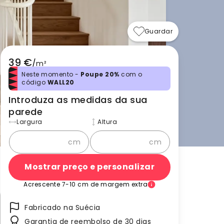
Guardar
39 €
/
m²
Neste momento -
Poupe 20%
com o
código
WALL20
Introduza as medidas da sua
parede
Largura
Altura
cm
cm
Mostrar preço e personalizar
Acrescente 7-10 cm de margem extra
Fabricado na Suécia
Garantia de reembolso de 30 dias