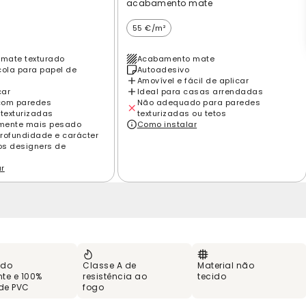
acabamento mate
55 €/m²
mate texturado
Acabamento mate
cola para papel de
Autoadesivo
Amovível e fácil de aplicar
car
Ideal para casas arrendadas
com paredes
Não adequado para paredes
 texturizadas
texturizadas ou tetos
amente mais pesado
Como instalar
rofundidade e carácter
los designers de
ar
 do
Classe A de
Material não
te e 100%
resistência ao
tecido
 de PVC
fogo