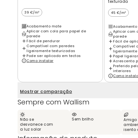
texturada
39 €/m²
45 €/m²
Acabamento mate
Acabamento 
Aplicar com cola para papel de
Aplicar com 
parede
parede
Fácil de pendurar
Fácil de apli
Compatível com paredes
Compatível 
ligeiramente texturizadas
ligeiramente
Pode ser aplicado em tectos
Papel ligeir
Como instalar
Acrescenta p
Preferido pe
interiores
Como instal
Mostrar comparação
Sempre com Wallism
Sem brilho
Não se
Amigo
desvanece com
ambien
a luz solar
isento