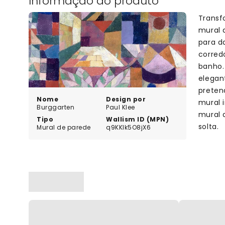
Informação do produto
Transf
mural 
para d
corred
banho.
elegan
preten
Nome
Design por
mural 
Burggarten
Paul Klee
mural 
Tipo
Wallism ID (MPN)
solta.
Mural de parede
q9KKlk5O8jX6