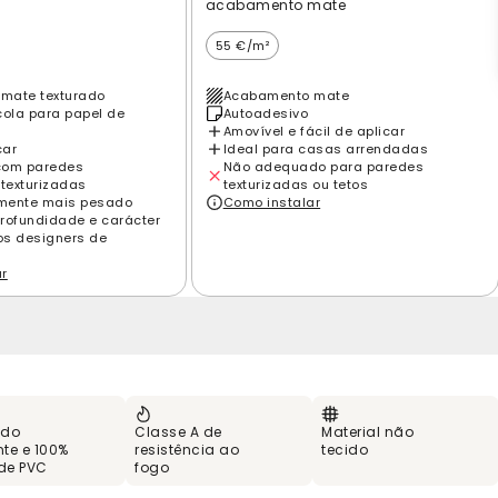
acabamento mate
55 €/m²
mate texturado
Acabamento mate
cola para papel de
Autoadesivo
Amovível e fácil de aplicar
car
Ideal para casas arrendadas
com paredes
Não adequado para paredes
 texturizadas
texturizadas ou tetos
amente mais pesado
Como instalar
rofundidade e carácter
los designers de
ar
 do
Classe A de
Material não
te e 100%
resistência ao
tecido
 de PVC
fogo