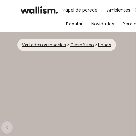
Papel de parede
Ambientes
Popular
Novidades
Para 
Ver todos os modelos
>
Geométrico
>
Linhas