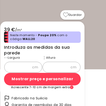
Guardar
39 €
/
m²
Neste momento -
Poupe 20%
com o
código
WALL20
Introduza as medidas da sua
parede
Largura
Altura
cm
cm
Mostrar preço e personalizar
Acrescente 7-10 cm de margem extra
Fabricado na Suécia
Garantia de reembolso de 30 dias