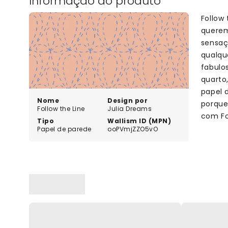
Informação do produto
Follow
querem
sensaç
qualque
fabulo
quarto,
papel 
Nome
Design por
porque
Follow the Line
Julia Dreams
com Fo
Tipo
Wallism ID (MPN)
Papel de parede
ooPVmjZZO5vO