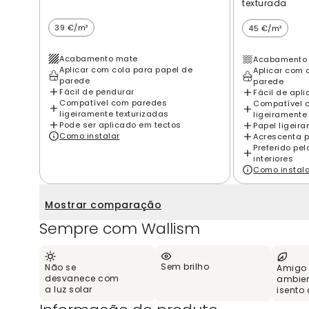
texturada
39 €/m²
45 €/m²
Acabamento mate
Acabamento 
Aplicar com cola para papel de
Aplicar com 
parede
parede
Fácil de pendurar
Fácil de apli
Compatível com paredes
Compatível 
ligeiramente texturizadas
ligeiramente
Pode ser aplicado em tectos
Papel ligeir
Como instalar
Acrescenta p
Preferido pe
interiores
Como instal
Mostrar comparação
Sempre com Wallism
Sem brilho
Não se
Amigo
desvanece com
ambien
a luz solar
isento