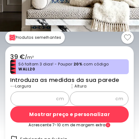
Produtos semelhantes
39 €
/
m²
Só faltam 3 dias! - Poupar
20%
com código
WALL20
Introduza as medidas da sua parede
Largura
Altura
cm
cm
Mostrar preço e personalizar
Acrescente 7-10 cm de margem extra