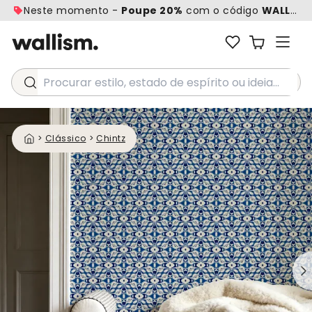
Neste momento -
Poupe 20%
com o código
WALL20
Procurar estilo, estado de espírito ou ideia...
>
Clássico
>
Chintz