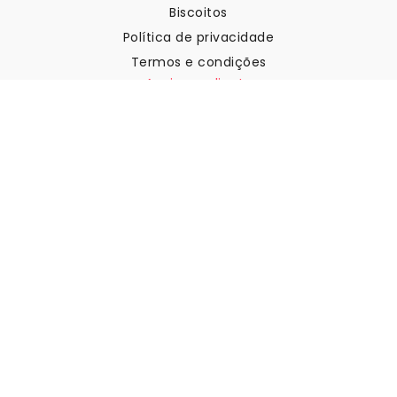
Biscoitos
Política de privacidade
Termos e condições
Apoio ao cliente
Contactar-nos
Devoluções e reembolsos
Expedição
Como medir a sua parede
Como pendurar papel de
parede
Como instalar a Autoadesiva
FAQ
Artigos sobre papel de parede
Selecione a sua localização
Gerir definições de cookies