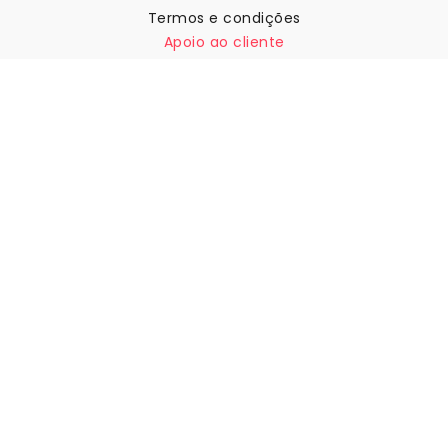
Termos e condições
Apoio ao cliente
Contactar-nos
Devoluções e reembolsos
Expedição
Como medir a sua parede
Como pendurar papel de
parede
Como instalar a Autoadesiva
FAQ
Artigos sobre papel de parede
Selecione a sua localização
Gerir definições de cookies
© 2026 WALLISM, Rainbow bay AB. Todos os direitos
reservados.
Stockholm, Sweden