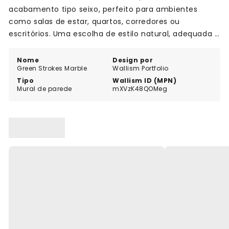
acabamento tipo seixo, perfeito para ambientes
como salas de estar, quartos, corredores ou
escritórios. Uma escolha de estilo natural, adequada a
espaços modernos e serenos.
Nome
Design por
Green Strokes Marble
Wallism Portfolio
Tipo
Wallism ID (MPN)
Mural de parede
mXVzK48QOMeg