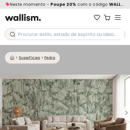
Neste momento -
Poupe 20%
com o código
WALL20
Procurar estilo, estado de espírito ou ideia...
>
Superfícies
>
Pedra