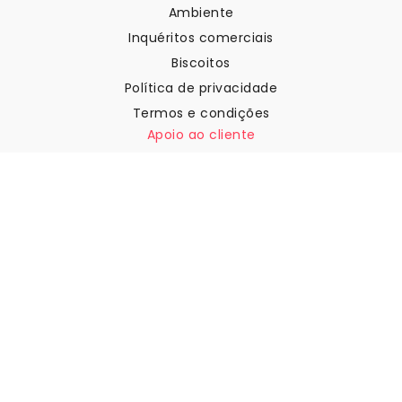
Ambiente
Inquéritos comerciais
Biscoitos
Política de privacidade
Termos e condições
Apoio ao cliente
Contactar-nos
Devoluções e reembolsos
Expedição
Como medir a sua parede
Como pendurar papel de
parede
Como instalar a Autoadesiva
FAQ
Artigos sobre papel de parede