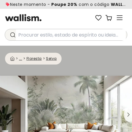
Neste momento -
Poupe 20%
com o código
WALL20
Procurar estilo, estado de espírito ou ideia...
>
...
>
Floresta
>
Selva