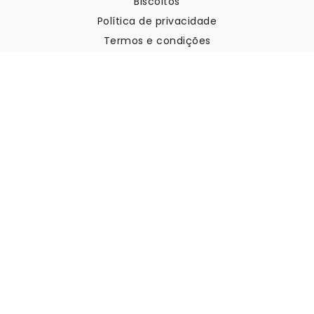
Biscoitos
Política de privacidade
Termos e condições
Apoio ao cliente
Contactar-nos
Devoluções e reembolsos
Expedição
Como medir a sua parede
Como pendurar papel de
parede
Como instalar a Autoadesiva
FAQ
Artigos sobre papel de parede
Selecione a sua localização
Gerir definições de cookies