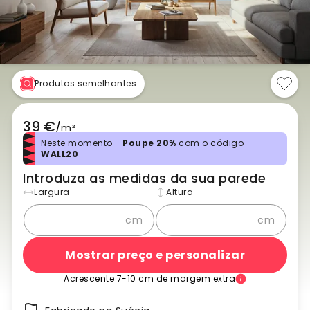
Produtos semelhantes
39 €
/
m²
Neste momento -
Poupe 20%
com o código
WALL20
Introduza as medidas da sua parede
Largura
Altura
cm
cm
Mostrar preço e personalizar
Acrescente 7-10 cm de margem extra