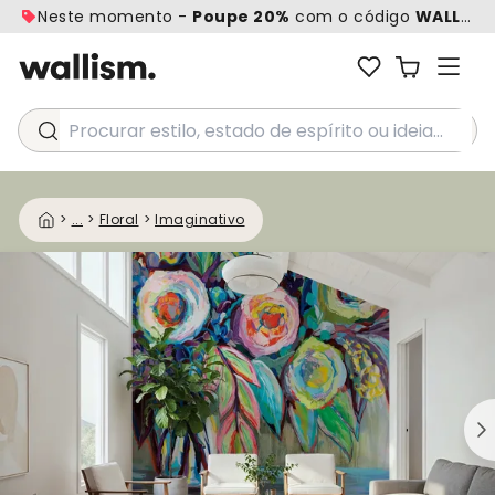
Neste momento -
Poupe 20%
com o código
WALL20
Procurar estilo, estado de espírito ou ideia...
>
...
>
Floral
>
Imaginativo