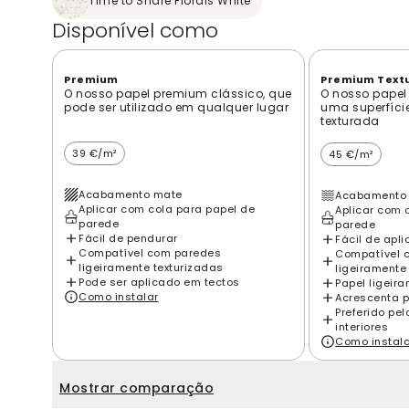
Time to Share Florals White
Disponível como
Premium
Premium Text
O nosso papel premium clássico, que
O nosso papel
pode ser utilizado em qualquer lugar
uma superfíci
texturada
39 €/m²
45 €/m²
Acabamento mate
Acabamento 
Aplicar com cola para papel de
Aplicar com 
parede
parede
Fácil de pendurar
Fácil de apli
Compatível com paredes
Compatível 
ligeiramente texturizadas
ligeiramente
Pode ser aplicado em tectos
Papel ligeir
Como instalar
Acrescenta p
Preferido pe
interiores
Como instal
Mostrar comparação