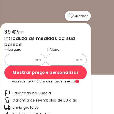
Guardar
39 €
/
m²
Introduza as medidas da sua
parede
Largura
Altura
cm
cm
Mostrar preço e personalizar
Acrescente 7-10 cm de margem extra
Fabricado na Suécia
Garantia de reembolso de 30 dias
Envio gratuito