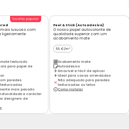
Escolha popular
ured
Peel & Stick (Autoadesiva)
 mais luxuoso com
O nosso papel autocolante de
e ligeiramente
qualidade superior com um
acabamento mate
55 €/m²
mate texturado
Acabamento mate
cola para papel de
Autoadesivo
Amovível e fácil de aplicar
car
Ideal para casas arrendadas
com paredes
Não adequado para paredes
 texturizadas
texturizadas ou tetos
amente mais pesado
Como instalar
rofundidade e carácter
los designers de
ar