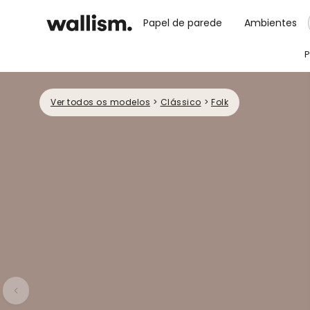
Papel de parede
Ambientes
P
Ver todos os modelos
>
Clássico
>
Folk