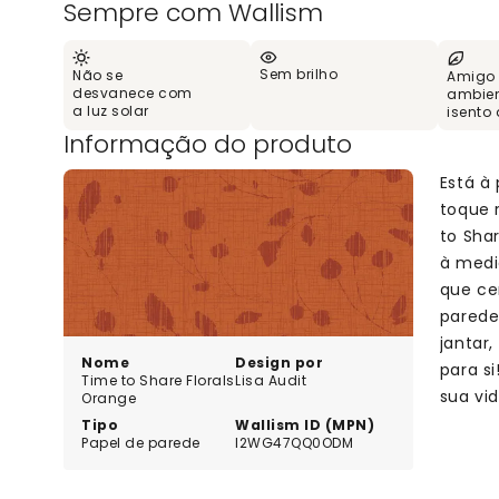
Sempre com Wallism
Sem brilho
Não se
Amigo
desvanece com
ambien
a luz solar
isento
Informação do produto
Está à
toque 
to Sha
à medi
que ce
parede
jantar,
Nome
Design por
para s
Time to Share Florals
Lisa Audit
sua vi
Orange
Tipo
Wallism ID (MPN)
Papel de parede
l2WG47QQ0ODM