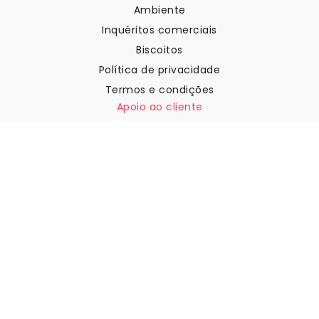
Ambiente
Inquéritos comerciais
Biscoitos
Política de privacidade
Termos e condições
Apoio ao cliente
Contactar-nos
Devoluções e reembolsos
Expedição
Como medir a sua parede
Como pendurar papel de
parede
Como instalar a Autoadesiva
FAQ
Artigos sobre papel de parede