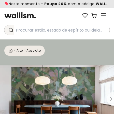
Neste momento -
Poupe 20%
com o código
WALL20
Procurar estilo, estado de espírito ou ideia...
>
Arte
>
Abstrato