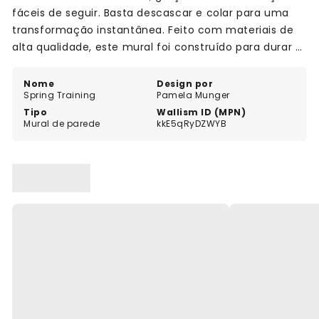
fáceis de seguir. Basta descascar e colar para uma
transformação instantânea. Feito com materiais de
alta qualidade, este mural foi construído para durar e
resistir ao teste do tempo. Acrescente uma pitada de
estilo artístico ao seu espaço com o mural Spring
Nome
Design por
Spring Training
Pamela Munger
Training e crie um ambiente que inspira e eleva.
Tipo
Wallism ID (MPN)
Mural de parede
kkE5qRyDZWYB